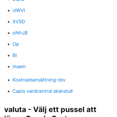
vlWVI
XVSD
oNhJB
Op
Bl
msem
Kostnadsersättning nbv
Capio vardcentral skanstull
valuta - Välj ett pussel att