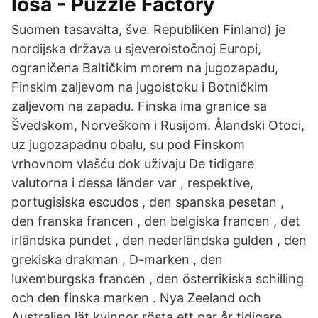
lösa - Puzzle Factory
Suomen tasavalta, šve. Republiken Finland) je
nordijska država u sjeveroistočnoj Europi,
ograničena Baltičkim morem na jugozapadu,
Finskim zaljevom na jugoistoku i Botničkim
zaljevom na zapadu. Finska ima granice sa
Švedskom, Norveškom i Rusijom. Ålandski Otoci,
uz jugozapadnu obalu, su pod Finskom
vrhovnom vlašću dok uživaju De tidigare
valutorna i dessa länder var , respektive,
portugisiska escudos , den spanska pesetan ,
den franska francen , den belgiska francen , det
irländska pundet , den nederländska gulden , den
grekiska drakman , D-marken , den
luxemburgska francen , den österrikiska schilling
och den finska marken . Nya Zeeland och
Australien lät kvinnor rösta ett par år tidigare,